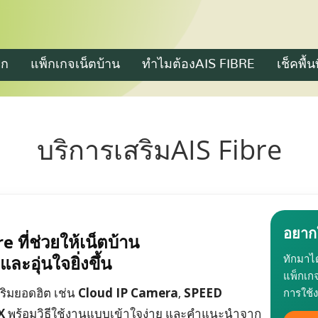
รก
แพ็กเกจเน็ตบ้าน
ทำไมต้องAIS FIBRE
เช็คพื้น
บริการเสริมAIS Fibre
อยาก
e ที่ช่วยให้เน็ตบ้าน
ละอุ่นใจยิ่งขึ้น
ทักมาได
แพ็กเก
ิมยอดฮิต เช่น
Cloud IP Camera
,
SPEED
การใช้
X
พร้อมวิธีใช้งานแบบเข้าใจง่าย และคำแนะนำจาก