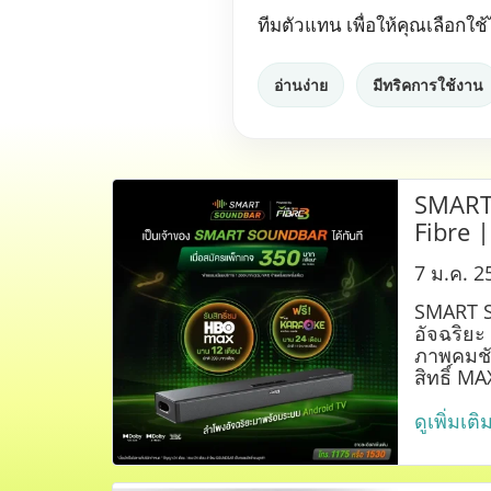
ทีมตัวแทน เพื่อให้คุณเลือกใ
อ่านง่าย
มีทริคการใช้งาน
SMART
Fibre |
คาราโอ
7 ม.ค. 2
SMART 
อัจฉริยะ
ภาพคมชัด
สิทธิ์ M
Karaoke 
ดูเพิ่มเติ