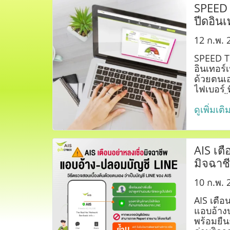
SPEED 
ปีดอินเ
เอไอเอ
12 ก.พ. 
SPEED T
อินเทอร์
ด้วยตนเอ
ไฟเบอร์ 
Mbps ขึ้
ดูเพิ่มเติ
AIS เตื
มิจฉาช
บัญชี 
10 ก.พ. 
AIS เตือ
แอบอ้าง
พร้อมยื