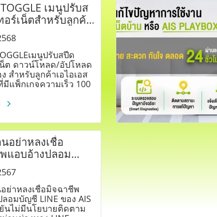
TOGGLE เมนูปรับส
ทอร์เน็ตสำหรับลูกค้า
ส ไฟเบอร์
2568
OGGLEเมนูปรับสปีด
เน็ต ดาวน์โหลด/อัปโหลด
ง สำหรับลูกค้าเอไอเอส
ที่มีแพ็กเกจความเร็ว 100
นไป
ม
อนอย่าหลงเชื่อ
ีพแอบอ้างปลอม
LINE ของ AIS
2567
นอย่าหลงเชื่อมิจฉาชีพ
ปลอมบัญชี LINE ของ AIS
นยันไม่มีนโยบายติดตาม